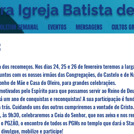
ra Igreja Batista d
OLETIM SEMANAL
EVENTOS
MENSAGENS
CULTOS G
3
dos recomeços. Nos dias 24, 25 e 26 de fevereiro teremos a larg
juntos com os nossos irmãos das Congregações, do Castelo e de N
nho de Mãe e Casa do Oleiro, para grandes celebrações.
otivados pelo Espírito para que possamos servir ao Reino de Deu
á um ano de conquistas e reconquistas! A sua participação é fun
 trás. Cuidando uns dos outros cumpriremos a vontade de Cristo.
às 9h30, celebraremos a Ceia do Senhor, que nos aviva e nos ren
o PGZÃO, o encontro de todos os PGMs no templo que dará o Star
 divulgue, mobilize e participe!