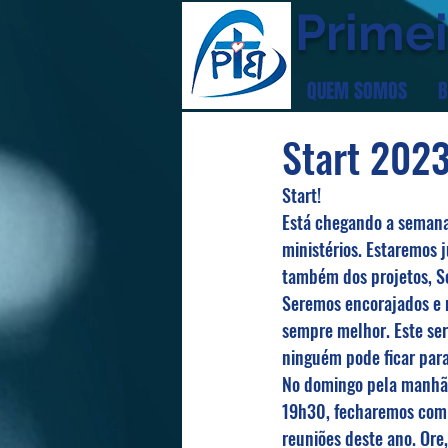
Primei
QUEM SOMOS
B
Start 202
Start!
Está chegando a semana 
ministérios. Estaremos 
também dos projetos, So
Seremos encorajados e m
sempre melhor. Este ser
ninguém pode ficar para
No domingo pela manhã, 
19h30, fecharemos com 
reuniões deste ano. Ore,