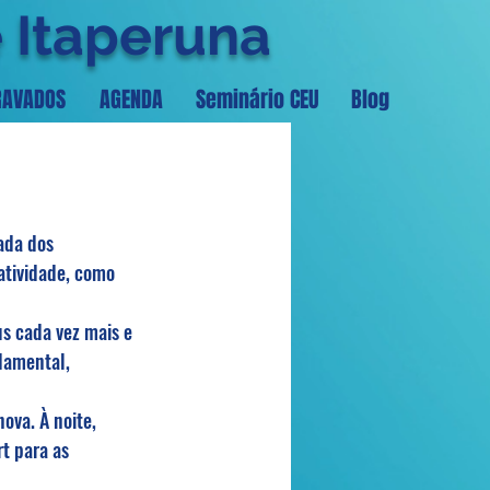
e Itaperuna
RAVADOS
AGENDA
Seminário CEU
Blog
ada dos 
atividade, como 
s cada vez mais e 
damental, 
ova. À noite, 
t para as 