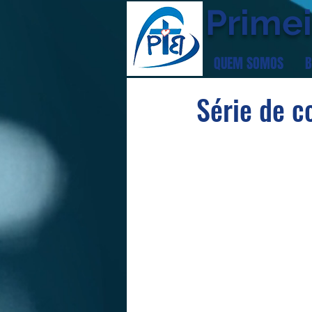
Primei
QUEM SOMOS
B
Série de c