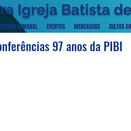
ra Igreja Batista d
OLETIM SEMANAL
EVENTOS
MENSAGENS
CULTOS G
onferências 97 anos da PIBI