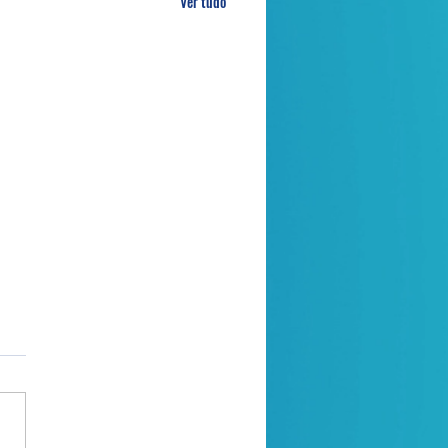
Ver tudo
a de oração