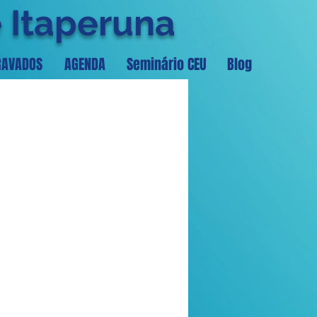
e Itaperuna
RAVADOS
AGENDA
Seminário CEU
Blog