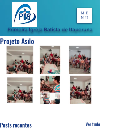
ME
NU
Primeira Igreja Batista de Itaperuna
Projeto Asilo
Posts recentes
Ver tudo