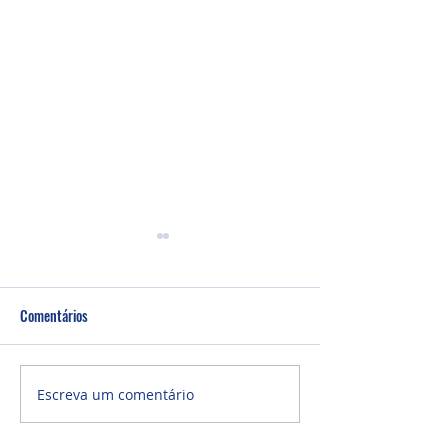
Comentários
Um fardo leve!
Semana de oração
Escreva um comentário