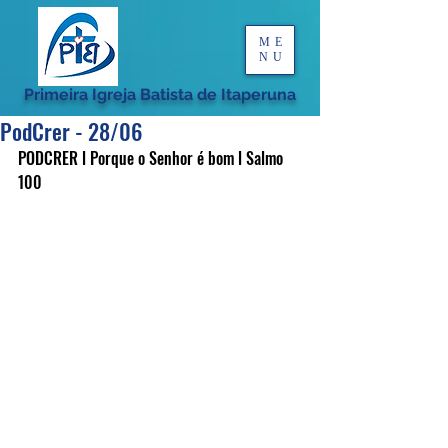
ME
NU
Primeira Igreja Batista de Itaperuna
PodCrer - 28/06
PODCRER l Porque o Senhor é bom l Salmo 
100