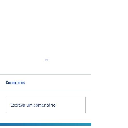
Comentários
Bazar da PIBI
Culto Manhã - 09/08/2026
Escreva um comentário