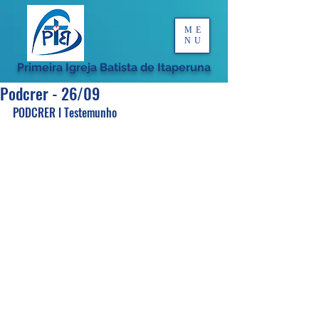
ME
NU
Primeira Igreja Batista de Itaperuna
Podcrer - 26/09
PODCRER l Testemunho