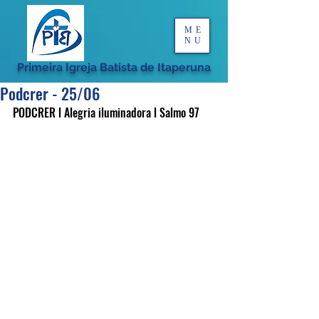
ME
NU
Primeira Igreja Batista de Itaperuna
Podcrer - 25/06
PODCRER l Alegria iluminadora l Salmo 97