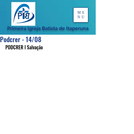
ME
NU
Primeira Igreja Batista de Itaperuna
Podcrer - 14/08
PODCRER l Salvação