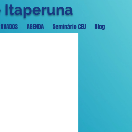
e Itaperuna
RAVADOS
AGENDA
Seminário CEU
Blog