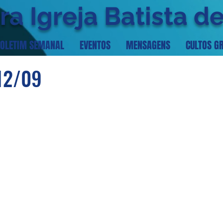
ra Igreja Batista d
OLETIM SEMANAL
EVENTOS
MENSAGENS
CULTOS G
 12/09