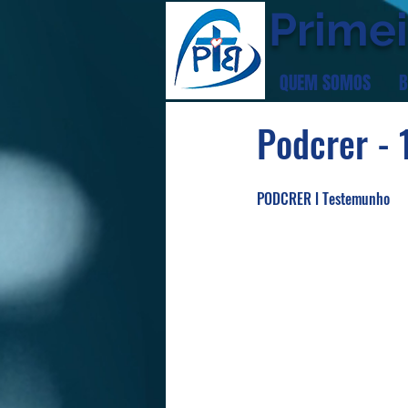
Primei
QUEM SOMOS
B
Podcrer -
PODCRER l Testemunho