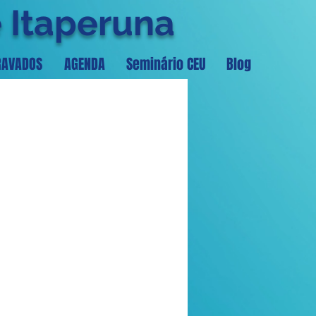
e Itaperuna
RAVADOS
AGENDA
Seminário CEU
Blog