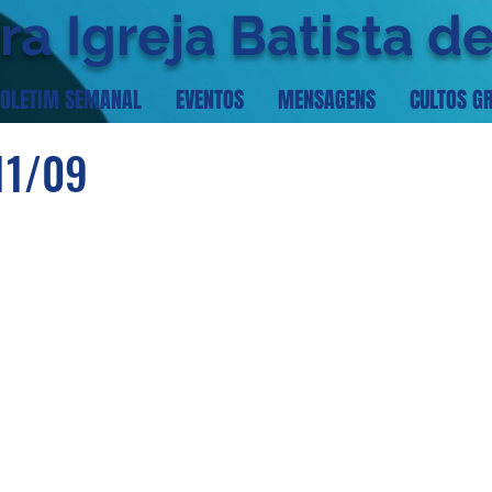
ra Igreja Batista d
OLETIM SEMANAL
EVENTOS
MENSAGENS
CULTOS G
11/09