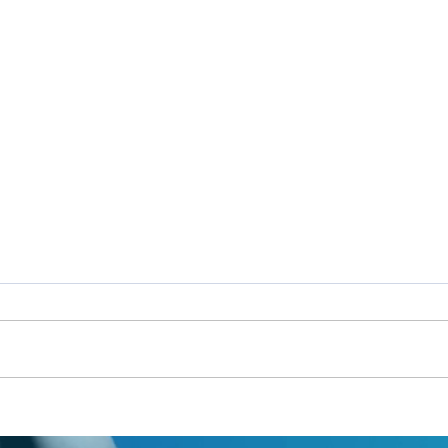
Um fardo leve!
Seman