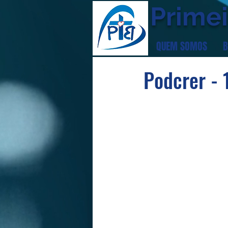
Primei
QUEM SOMOS
B
Podcrer - 