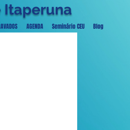
e Itaperuna
RAVADOS
AGENDA
Seminário CEU
Blog