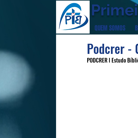
Primei
QUEM SOMOS
B
Podcrer - 
PODCRER l Estudo Bíbli