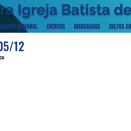
ra Igreja Batista d
OLETIM SEMANAL
EVENTOS
MENSAGENS
CULTOS G
05/12
co