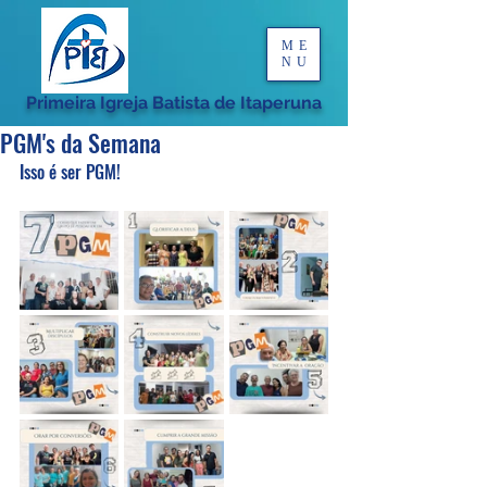
ME
NU
Primeira Igreja Batista de Itaperuna
PGM's da Semana
Isso é ser PGM!