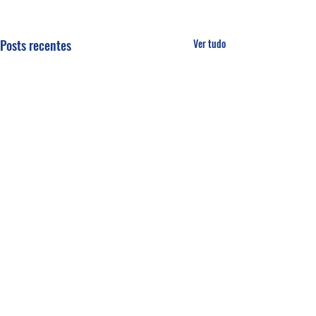
Posts recentes
Ver tudo
Comentários
Um fardo leve!