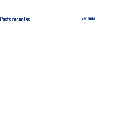
Posts recentes
Ver tudo
Comentários
Um fardo leve!