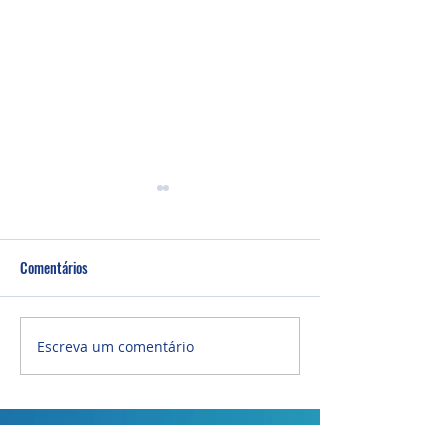
Comentários
Um fardo leve!
Semana de oração
Escreva um comentário