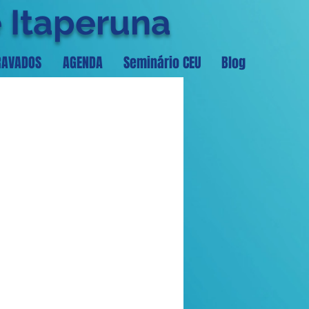
e Itaperuna
RAVADOS
AGENDA
Seminário CEU
Blog