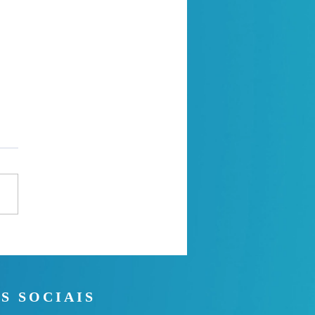
a de oração
S SOCIAIS