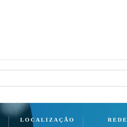
Um fardo leve!
Seman
LOCALIZAÇÃO
REDE