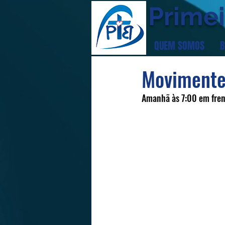
Primei
QUEM SOMOS
B
Movimente
Amanhã às 7:00 em frent