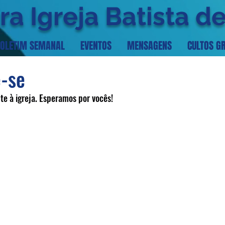
ra Igreja Batista d
OLETIM SEMANAL
EVENTOS
MENSAGENS
CULTOS G
-se
e à igreja. Esperamos por vocês!