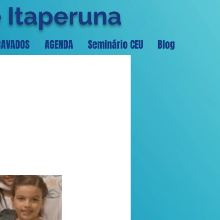
e Itaperuna
RAVADOS
AGENDA
Seminário CEU
Blog