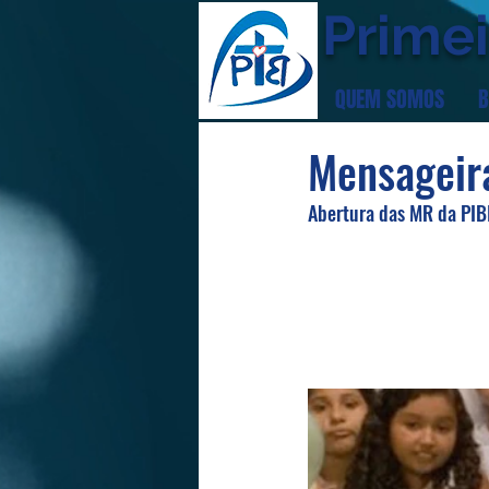
Primei
QUEM SOMOS
B
Mensageir
Abertura das MR da PIB