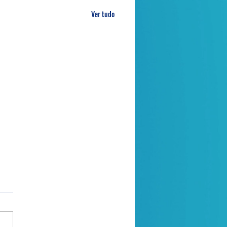
Ver tudo
a de oração