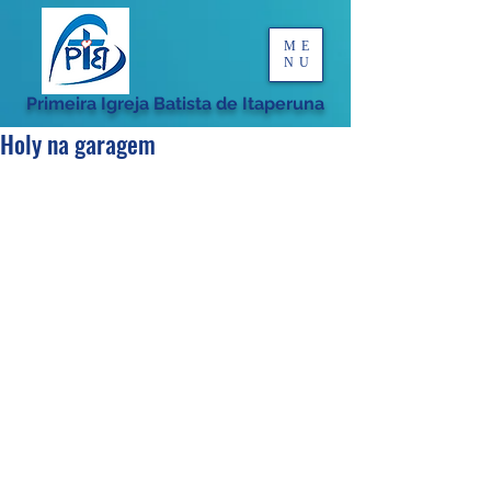
ME
NU
Primeira Igreja Batista de Itaperuna
Holy na garagem