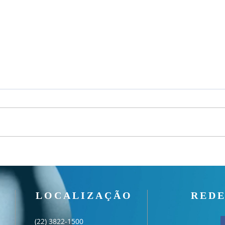
Um fardo leve!
Seman
LOCALIZAÇÃO
REDE
(22) 3822-1500