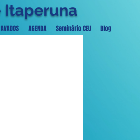
e Itaperuna
RAVADOS
AGENDA
Seminário CEU
Blog