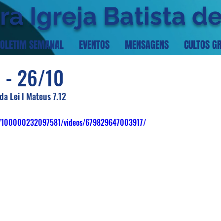
ra Igreja Batista d
OLETIM SEMANAL
EVENTOS
MENSAGENS
CULTOS G
 - 26/10
da Lei l Mateus 7.12
om/100000232097581/videos/679829647003917/