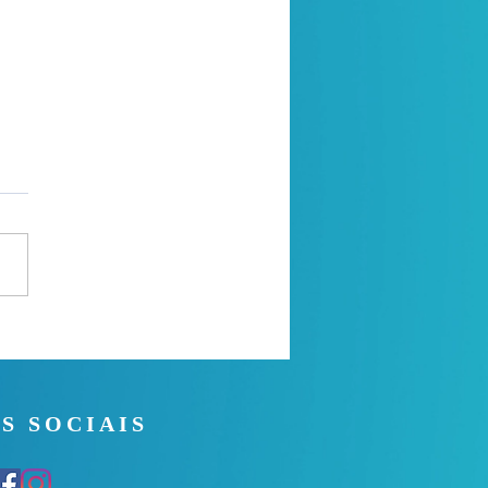
a de oração
S SOCIAIS