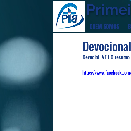
Primei
QUEM SOMOS
B
Devocional
DevocioLIVE l O resumo 
https://www.facebook.c