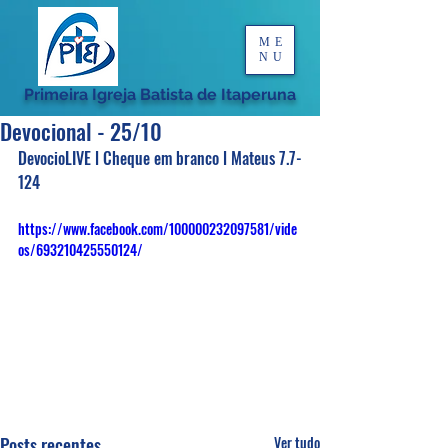
ME
NU
Primeira Igreja Batista de Itaperuna
Devocional - 25/10
DevocioLIVE l Cheque em branco l Mateus 7.7-
124
https://www.facebook.com/100000232097581/vide
os/693210425550124/
Posts recentes
Ver tudo