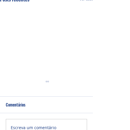
Comentários
Um fardo leve!
Semana de oração
Escreva um comentário