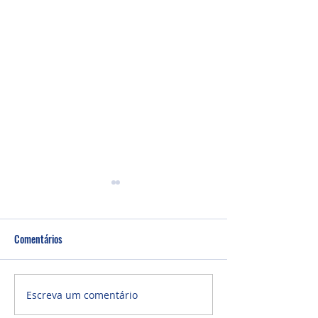
Comentários
Um fardo leve!
Semana de oração
Escreva um comentário