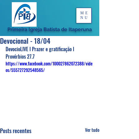
ME
NU
Primeira Igreja Batista de Itaperuna
Devocional - 18/04
DevocioLIVE l Prazer e gratificação l 
Provérbios 27.7
https://www.facebook.com/100027862072388/vide
os/555727292548565/
Posts recentes
Ver tudo