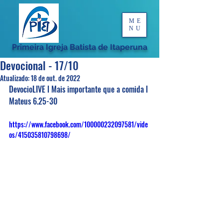
ME
NU
Primeira Igreja Batista de Itaperuna
Devocional - 17/10
Atualizado:
18 de out. de 2022
DevocioLIVE l Mais importante que a comida l 
Mateus 6.25-30
https://www.facebook.com/100000232097581/vide
os/415035810798698/