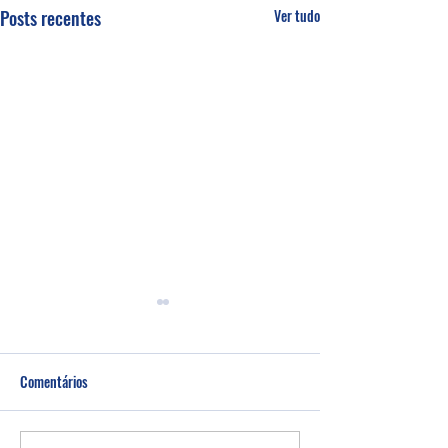
Posts recentes
Ver tudo
Comentários
Um fardo leve!
Semana de oração