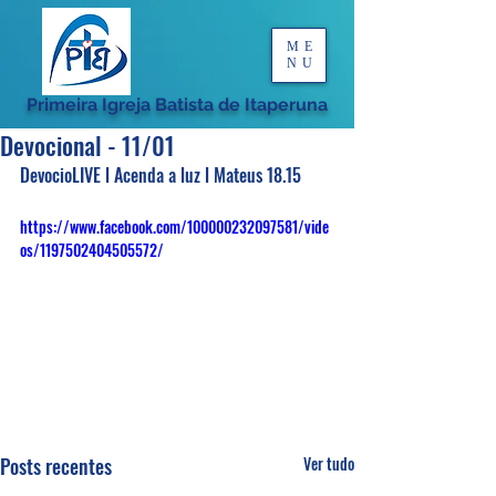
ME
NU
Primeira Igreja Batista de Itaperuna
Devocional - 11/01
DevocioLIVE l Acenda a luz l Mateus 18.15
https://www.facebook.com/100000232097581/vide
os/1197502404505572/
Posts recentes
Ver tudo