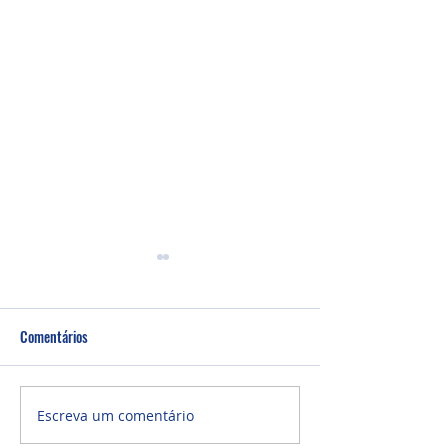
Comentários
Um fardo leve!
Semana de oração
Escreva um comentário