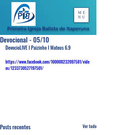
ME
NU
Primeira Igreja Batista de Itaperuna
Devocional - 05/10
DevocioLIVE l Paizinho l Mateus 6.9
https://www.facebook.com/100000232097581/vide
os/1233730527197501/
Posts recentes
Ver tudo