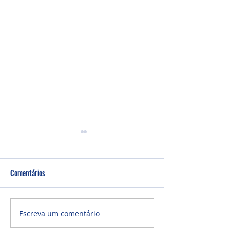
Comentários
Bazar da PIBI
Culto Manhã - 09/08/2026
Escreva um comentário