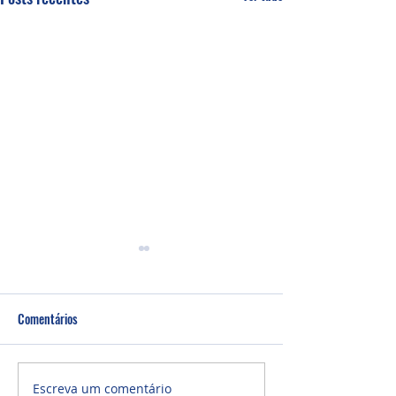
Comentários
Um fardo leve!
Semana de oração
Escreva um comentário