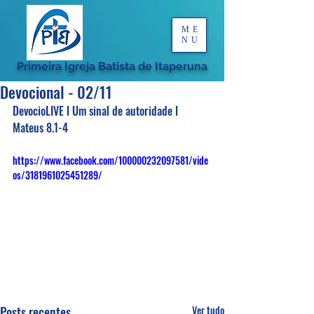
ME
NU
Primeira Igreja Batista de Itaperuna
Devocional - 02/11
DevocioLIVE l Um sinal de autoridade l 
Mateus 8.1-4
https://www.facebook.com/100000232097581/vide
os/3181961025451289/
Posts recentes
Ver tudo