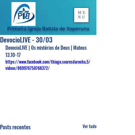
ME
NU
Primeira Igreja Batista de Itaperuna
DevocioLIVE - 30/03
DevocioLIVE | Os mistérios de Deus | Mateus 
13.10-17
https://www.facebook.com/thiago.soaresdarocha.5/
videos/869976750768372/
Posts recentes
Ver tudo