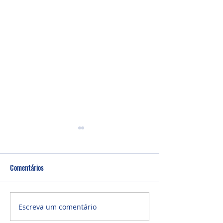
Comentários
Um fardo leve!
Semana de oração
Escreva um comentário