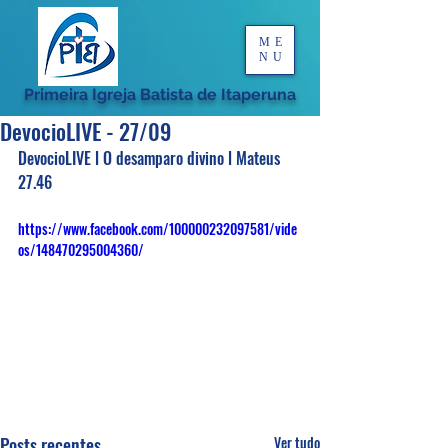
ME
NU
Primeira Igreja Batista de Itaperuna
DevocioLIVE - 27/09
DevocioLIVE l O desamparo divino l Mateus 
27.46
https://www.facebook.com/100000232097581/vide
os/148470295004360/
Posts recentes
Ver tudo