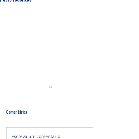
Comentários
Um fardo leve!
Semana de oração
Escreva um comentário