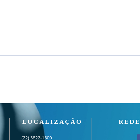
Um fardo leve!
Seman
LOCALIZAÇÃO
REDE
(22) 3822-1500