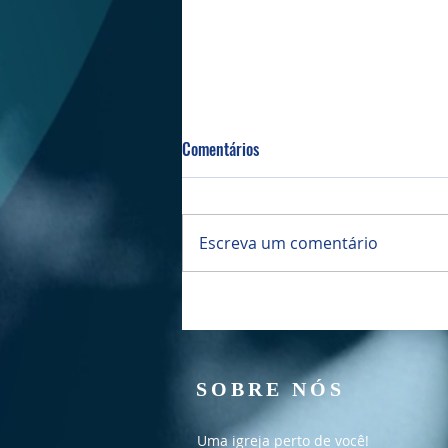
Comentários
Bazar da PIBI
Escreva um comentário
SOBRE NÓS
Uma igreja perto de você!