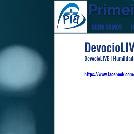
Primei
QUEM SOMOS
B
DevocioLI
DevocioLIVE l Humildade
https://www.facebook.co