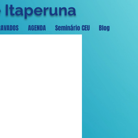
e Itaperuna
RAVADOS
AGENDA
Seminário CEU
Blog