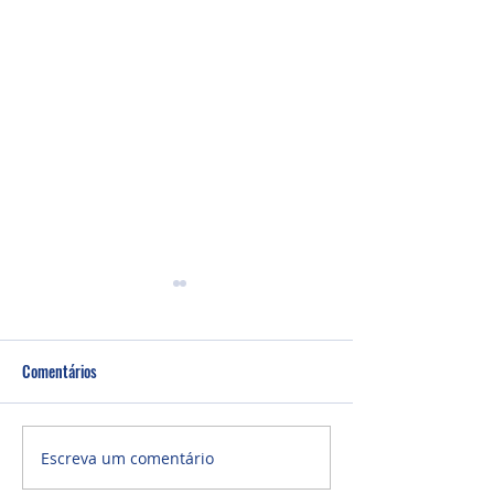
Comentários
Um fardo leve!
Semana de oração
Escreva um comentário