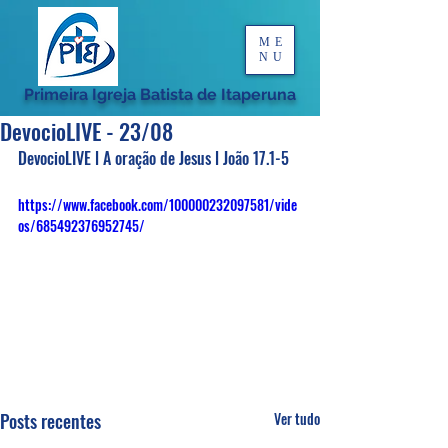
ME
NU
Primeira Igreja Batista de Itaperuna
DevocioLIVE - 23/08
DevocioLIVE l A oração de Jesus l João 17.1-5
https://www.facebook.com/100000232097581/vide
os/685492376952745/
Posts recentes
Ver tudo