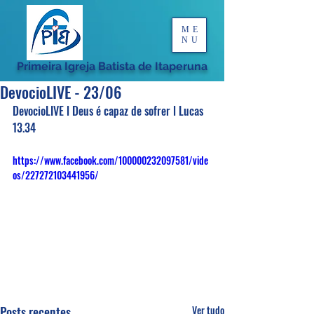
ME
NU
Primeira Igreja Batista de Itaperuna
DevocioLIVE - 23/06
DevocioLIVE l Deus é capaz de sofrer l Lucas 
13.34
https://www.facebook.com/100000232097581/vide
os/227272103441956/
Posts recentes
Ver tudo