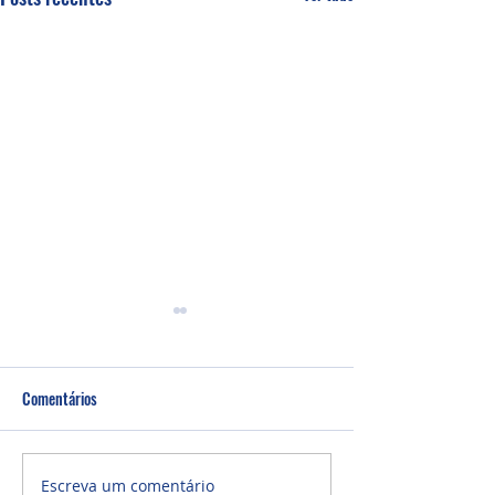
Comentários
Um fardo leve!
Semana de oração
Escreva um comentário