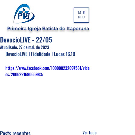
ME
NU
Primeira Igreja Batista de Itaperuna
DevocioLIVE - 22/05
Atualizado:
27 de mai. de 2023
DevocioLIVE l Fidelidade l Lucas 16.10
https://www.facebook.com/100000232097581/vide
os/200622169065983/
Posts recentes
Ver tudo