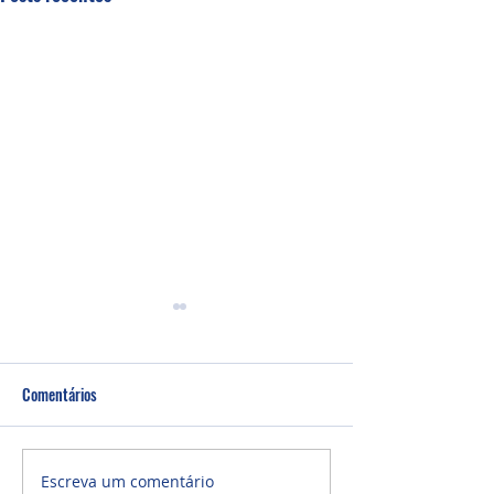
Comentários
Um fardo leve!
Semana de oração
Escreva um comentário