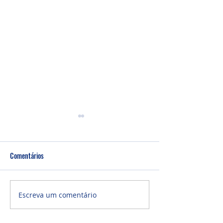
Comentários
Um fardo leve!
Semana de oração
Escreva um comentário