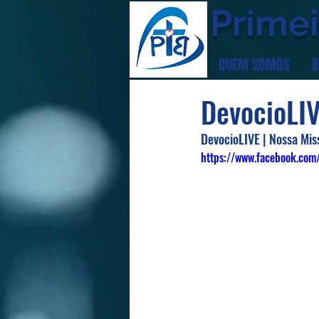
Primei
QUEM SOMOS
B
DevocioLIV
DevocioLIVE | Nossa Mis
https://www.facebook.com