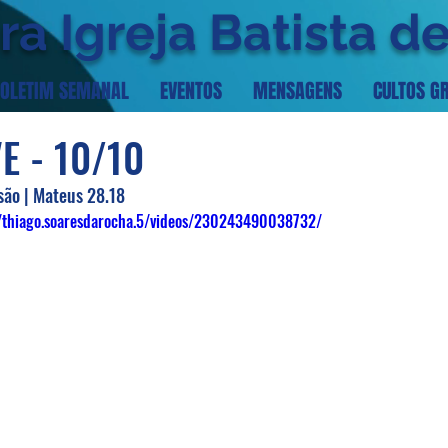
ra Igreja Batista d
OLETIM SEMANAL
EVENTOS
MENSAGENS
CULTOS G
E - 10/10
são | Mateus 28.18
/thiago.soaresdarocha.5/videos/230243490038732/