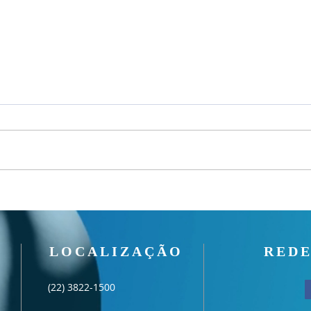
Um fardo leve!
Seman
LOCALIZAÇÃO
REDE
(22) 3822-1500