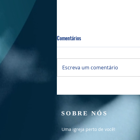
Comentários
Bazar da PIBI
Escreva um comentário
SOBRE NÓS
Uma igreja perto de você!