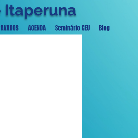
e Itaperuna
RAVADOS
AGENDA
Seminário CEU
Blog