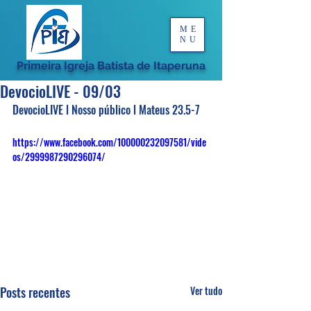
ME
NU
Primeira Igreja Batista de Itaperuna
DevocioLIVE - 09/03
DevocioLIVE l Nosso público l Mateus 23.5-7
https://www.facebook.com/100000232097581/vide
os/2999987290296074/
Posts recentes
Ver tudo