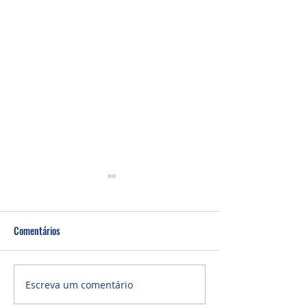
Comentários
Um fardo leve!
Semana de oração
Escreva um comentário