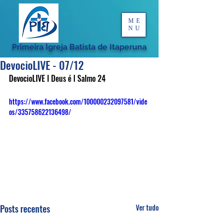
ME
NU
Primeira Igreja Batista de Itaperuna
DevocioLIVE - 07/12
DevocioLIVE l Deus é l Salmo 24
https://www.facebook.com/100000232097581/vide
os/335758622136498/
Posts recentes
Ver tudo