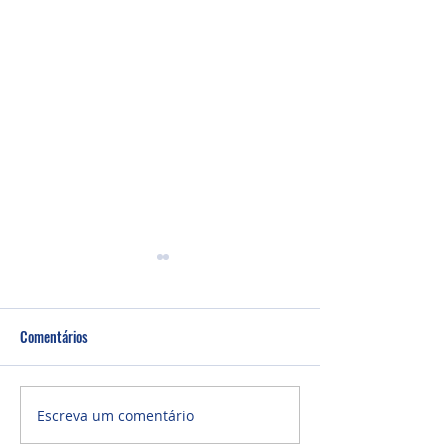
Comentários
Um fardo leve!
Semana de oração
Escreva um comentário