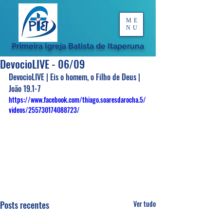
ME
NU
Primeira Igreja Batista de Itaperuna
DevocioLIVE - 06/09
DevocioLIVE | Eis o homem, o Filho de Deus | 
João 19.1-7
https://www.facebook.com/thiago.soaresdarocha.5/
videos/255730174088723/
Posts recentes
Ver tudo