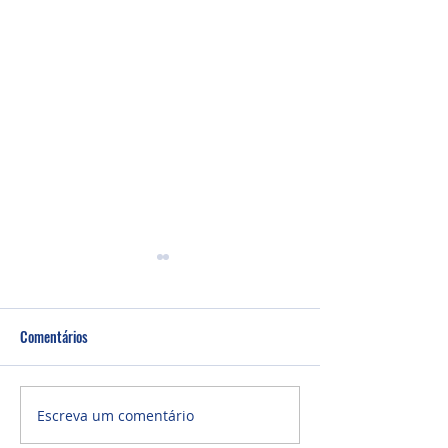
Comentários
Um fardo leve!
Semana de oração
Escreva um comentário