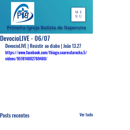
ME
NU
Primeira Igreja Batista de Itaperuna
DevocioLIVE - 06/07
DevocioLIVE | Resistir ao diabo | João 13.27
https://www.facebook.com/thiago.soaresdarocha.5/
videos/951814802769480/
Posts recentes
Ver tudo