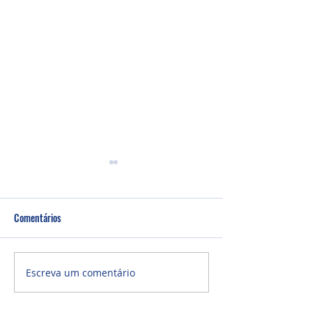
Comentários
Um fardo leve!
Semana de oração
Escreva um comentário