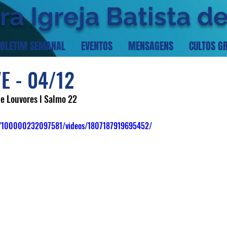
ra Igreja Batista d
OLETIM SEMANAL
EVENTOS
MENSAGENS
CULTOS G
E - 04/12
 e Louvores l Salmo 22
m/100000232097581/videos/1807187919695452/