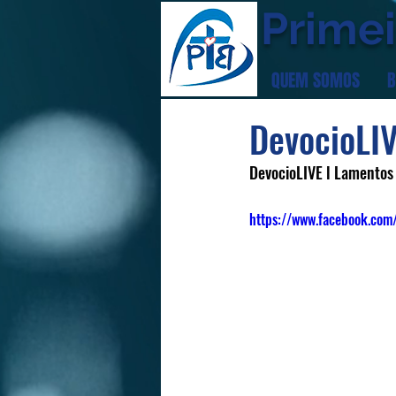
Primei
QUEM SOMOS
B
DevocioLIV
DevocioLIVE l Lamentos
https://www.facebook.co