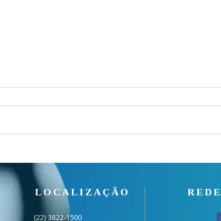
Um fardo leve!
Seman
LOCALIZAÇÃO
REDE
(22) 3822-1500