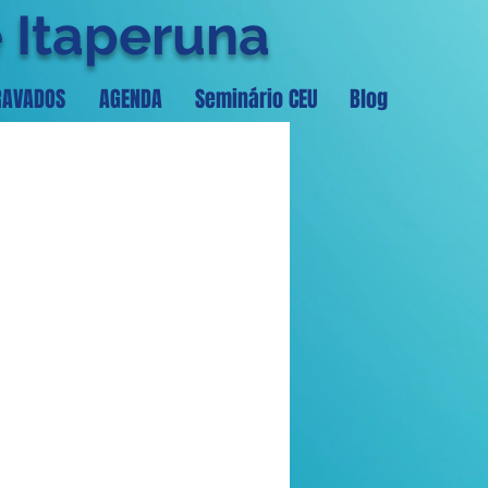
e Itaperuna
RAVADOS
AGENDA
Seminário CEU
Blog