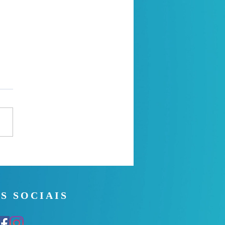
a de oração
S SOCIAIS