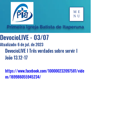
ME
NU
Primeira Igreja Batista de Itaperuna
DevocioLIVE - 03/07
Atualizado:
6 de jul. de 2023
DevocioLIVE l Três verdades sobre servir l 
João 13.12-17
https://www.facebook.com/100000232097581/vide
os/169986055945234/