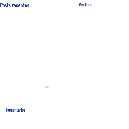
Posts recentes
Ver tudo
Comentários
Um fardo leve!
Semana de oração