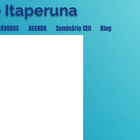
e Itaperuna
RAVADOS
AGENDA
Seminário CEU
Blog