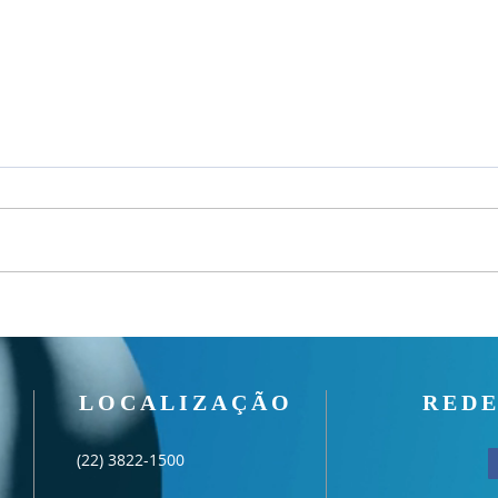
Um fardo leve!
Seman
LOCALIZAÇÃO
REDE
(22) 3822-1500