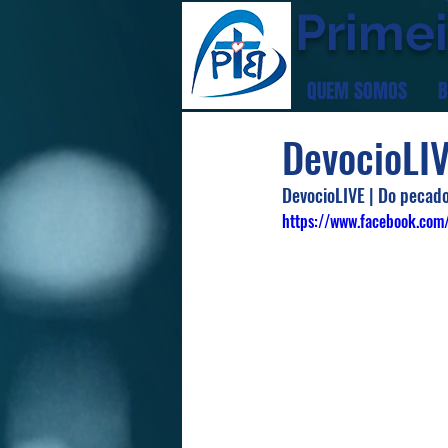
Primei
QUEM SOMOS
B
DevocioLI
DevocioLIVE | Do pecado,
https://www.facebook.com