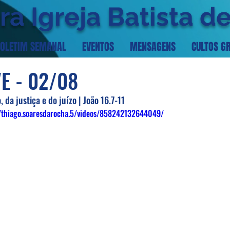
ra Igreja Batista d
OLETIM SEMANAL
EVENTOS
MENSAGENS
CULTOS G
VE - 02/08
 da justiça e do juízo | João 16.7-11
/thiago.soaresdarocha.5/videos/858242132644049/