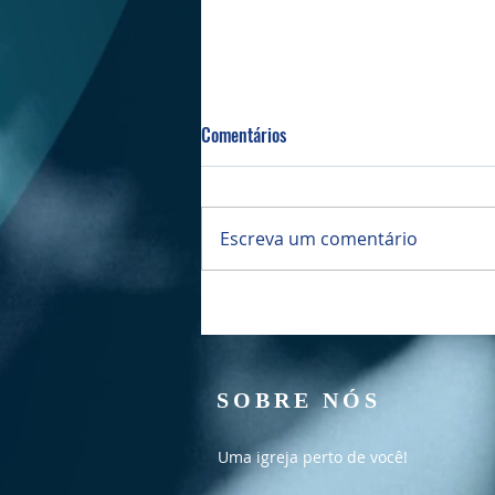
Comentários
Bazar da PIBI
Escreva um comentário
SOBRE NÓS
Uma igreja perto de você!