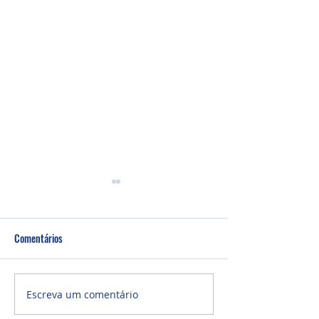
Comentários
Culto Noite - 26/0
Culto Noite - 02/08/2026
Escreva um comentário