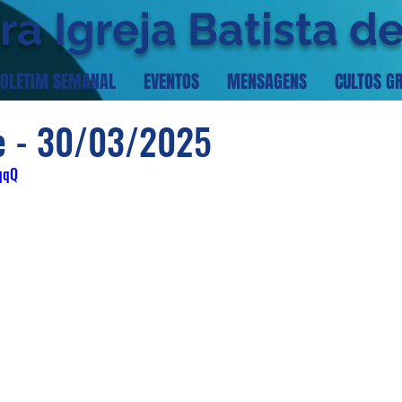
ra Igreja Batista d
OLETIM SEMANAL
EVENTOS
MENSAGENS
CULTOS G
te - 30/03/2025
FqqQ