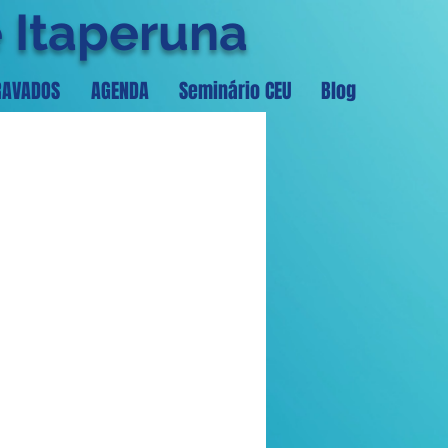
e Itaperuna
RAVADOS
AGENDA
Seminário CEU
Blog