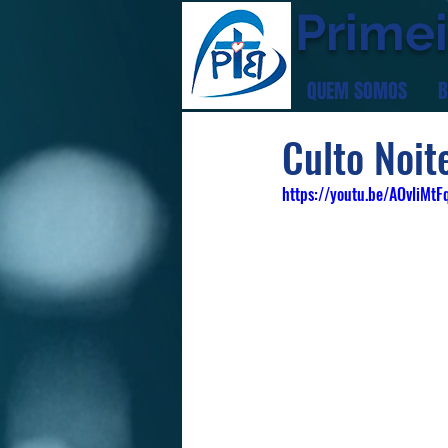
Primei
QUEM SOMOS
B
Culto Noi
https://youtu.be/AOvliMt