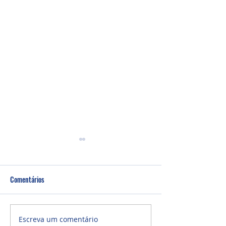
Comentários
Culto Noite - 26/0
Culto Noite - 02/08/2026
Escreva um comentário