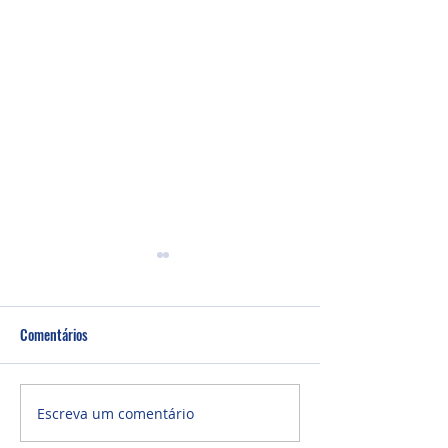
Comentários
Culto Noite - 26/0
Culto Noite - 02/08/2026
Escreva um comentário