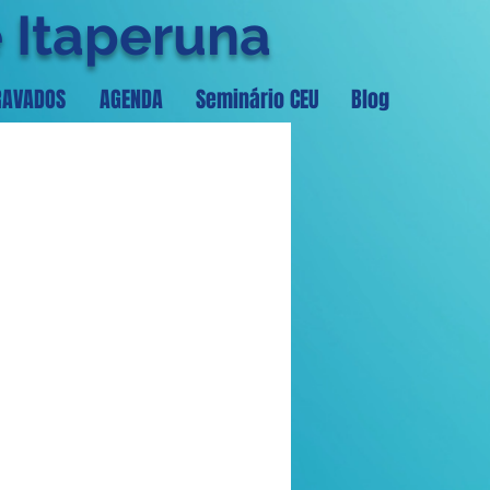
e Itaperuna
RAVADOS
AGENDA
Seminário CEU
Blog