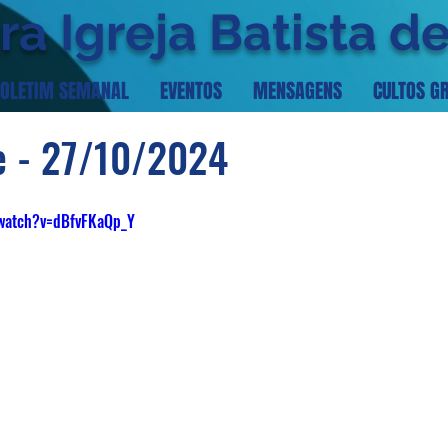
ra Igreja Batista d
OLETIM SEMANAL
EVENTOS
MENSAGENS
CULTOS G
e - 27/10/2024
/watch?v=dBfvFKaQp_Y