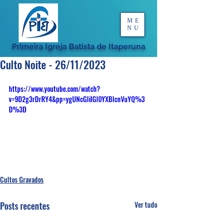
ME
NU
Primeira Igreja Batista de Itaperuna
Culto Noite - 26/11/2023
https://www.youtube.com/watch?
v=9D2g3rDrRY4&pp=ygUNcGliIGl0YXBlcnVuYQ%3
D%3D
Cultos Gravados
Posts recentes
Ver tudo