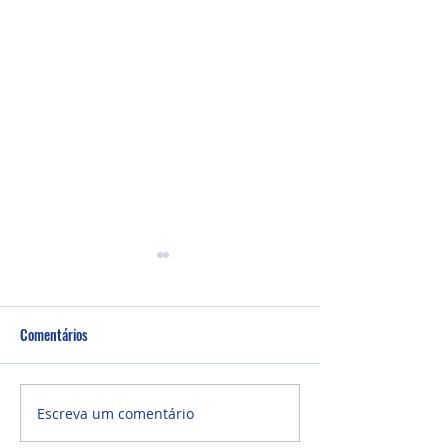
Comentários
Culto Noite - 26/0
Culto Noite - 02/08/2026
Escreva um comentário