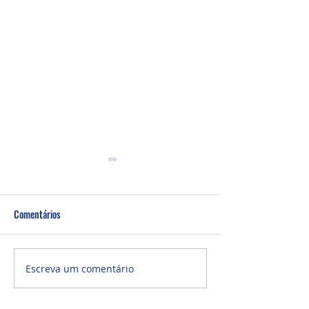
Comentários
Culto Noite - 26/0
Culto Noite - 02/08/2026
Escreva um comentário