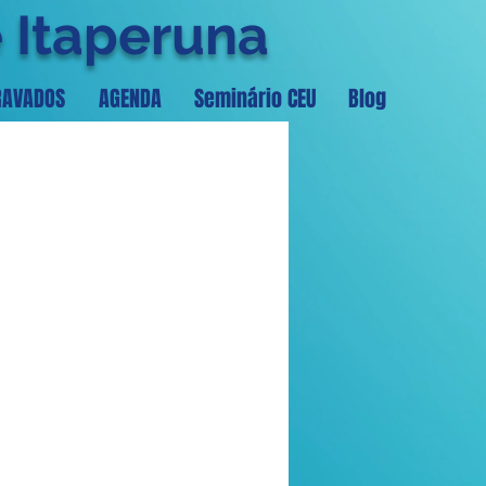
e Itaperuna
RAVADOS
AGENDA
Seminário CEU
Blog