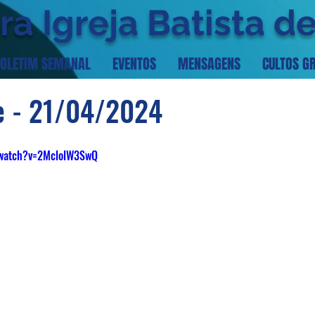
ra Igreja Batista d
OLETIM SEMANAL
EVENTOS
MENSAGENS
CULTOS G
e - 21/04/2024
/watch?v=2MclolW3SwQ