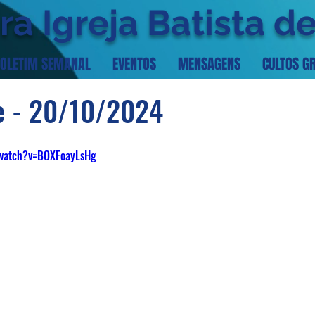
ra Igreja Batista d
OLETIM SEMANAL
EVENTOS
MENSAGENS
CULTOS G
e - 20/10/2024
/watch?v=BOXFoayLsHg