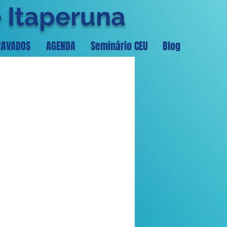
e Itaperuna
RAVADOS
AGENDA
Seminário CEU
Blog