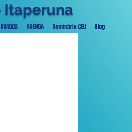
e Itaperuna
RAVADOS
AGENDA
Seminário CEU
Blog