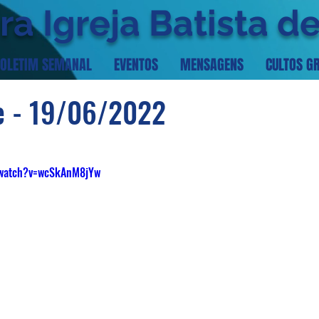
ra Igreja Batista d
OLETIM SEMANAL
EVENTOS
MENSAGENS
CULTOS G
te - 19/06/2022
/watch?v=wcSkAnM8jYw